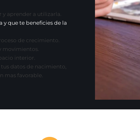
y aprender a utilizarla.
 y que te beneficies de la
roceso de crecimiento.
y movimientos.
acio interior.
a tus datos de nacimiento,
ón mas favorable.